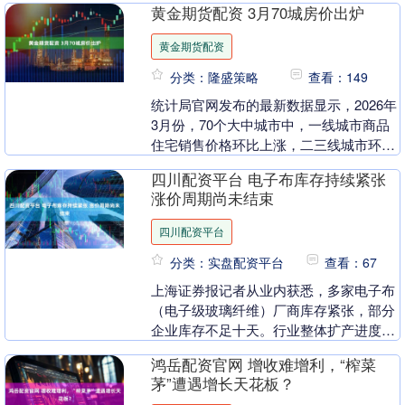
黄金期货配资 3月70城房价出炉
年报的A股....
黄金期货配资
分类：隆盛策略
查看：149
统计局官网发布的最新数据显示，2026年
3月份，70个大中城市中，一线城市商品
住宅销售价格环比上涨，二三线城市环比
降幅收窄或相同。新建商品住宅和二手住
四川配资平台 电子布库存持续紧张
宅销售价格....
涨价周期尚未结束
四川配资平台
分类：实盘配资平台
查看：67
上海证券报记者从业内获悉，多家电子布
（电子级玻璃纤维）厂商库存紧张，部分
企业库存不足十天。行业整体扩产进度受
织布机供应瓶颈制约，短期内补库难度较
鸿岳配资官网 增收难增利，“榨菜
大。 业内人士分....
茅”遭遇增长天花板？