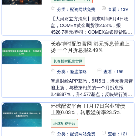
分类：配资网站免费
查看：139
【大河财立方消息】美东时间5月4日收
盘，COMEX黄金期货跌2.53%，报
4526.7美元/盎司；COMEX白银期货跌
4.23%，报73.2美元/盎司。 受国际....
长春博时配资官网 港元拆息普遍上
扬 一个月拆息报2.49％
长春博时配资官网
分类：隆盛策略
查看：155
智通财经APP获悉，5月5日，港元拆息普
遍上扬，与楼按相关的一个月拆息报
2.48887％，升4.577基点；反映银行资金
成本的三个月拆息报2.62024％，升1....
环球配资平台 11月17日兴业转债
上涨0.03%，转股溢价率23.5%
环球配资平台
分类：配资网站免费
查看：121