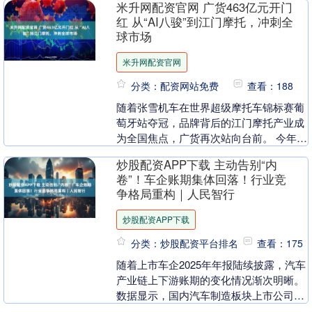
米升网配资官网 广货463亿元开门
红 从“AI八骏”到江门摩托，冲刺全
球市场
米升网配资官网
分类：配资网站免费
查看：188
随着张雪机车在世界超级摩托车锦标赛葡
萄牙站夺冠，品牌背后的江门摩托产业成
为全国焦点，广货再次站向台前。 今年政
府工作报告将提振消费放在重要位置，各
炒股配资APP下载 主动告别“内
地全力拼消费。....
卷”！车企账期集体回落！行业竞
争格局重构｜人民智行
炒股配资APP下载
分类：炒股配资平台排名
查看：175
随着上市车企2025年年报陆续披露，汽车
产业链上下游账期的变化情况渐次明晰。
数据显示，国内汽车制造板块上市公司应
付账款周转天数出现整体性回落。已披露