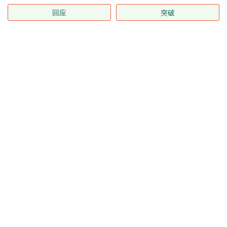
回应
突破
全部话题标签
关注 隆盛策略