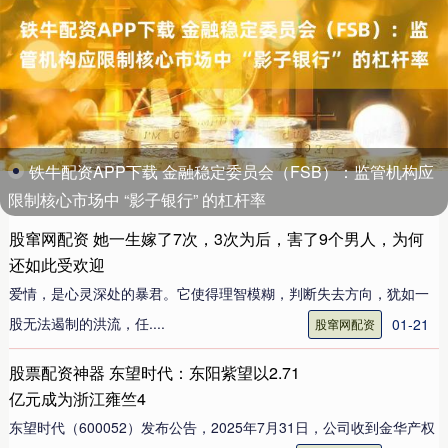
铁牛配资APP下载 金融稳定委员会（FSB）：监管机构应
限制核心市场中 “影子银行” 的杠杆率
股窜网配资 她一生嫁了7次，3次为后，害了9个男人，为何
还如此受欢迎
爱情，是心灵深处的暴君。它使得理智模糊，判断失去方向，犹如一
股无法遏制的洪流，任....
01-21
股窜网配资
股票配资神器 东望时代：东阳紫望以2.71
亿元成为浙江雍竺4
东望时代（600052）发布公告，2025年7月31日，公司收到金华产权