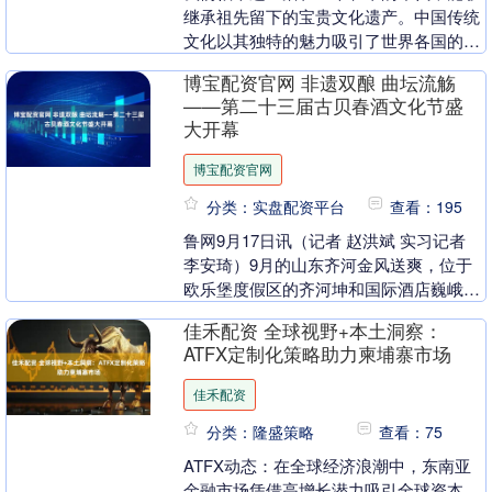
继承祖先留下的宝贵文化遗产。中国传统
文化以其独特的魅力吸引了世界各国的关
注和喜爱。那些代代相传的文化瑰宝，都
博宝配资官网 非遗双酿 曲坛流觞
是经过漫长岁月检....
——第二十三届古贝春酒文化节盛
大开幕
博宝配资官网
分类：实盘配资平台
查看：195
鲁网9月17日讯（记者 赵洪斌 实习记者
李安琦）9月的山东齐河金风送爽，位于
欧乐堡度假区的齐河坤和国际酒店巍峨屹
立，气势磅礴，9月16日，第二十三届古
佳禾配资 全球视野+本土洞察：
贝春酒文....
ATFX定制化策略助力柬埔寨市场
佳禾配资
分类：隆盛策略
查看：75
ATFX动态：在全球经济浪潮中，东南亚
金融市场凭借高增长潜力吸引全球资本，