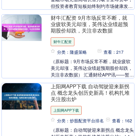
但投资者教育短板始终制约市场健康发
展。作为全球差价合约经纪商与金融科技
财牛汇配资 9月市场反常不断，就
领跑者，ATFX....
业疲软美元却涨，英伟达业绩超预
期股价却跌，关注非农数据
财牛汇配资
分类：隆盛策略
查看：217
（原标题：9月市场反常不断，就业疲软
美元却涨，英伟达业绩超预期股价却跌，
关注非农数据） 汇通财经APP讯——暂不
论7月底至8月初那波为期两日的抛售行
上阳网APP下载 自动驾驶迎来新拐
情，整个夏末....
点 概念龙头创历史新高！机构扎堆
关注股出炉
上阳网APP下载
分类：炒股配资平台排名
查看：162
（原标题：自动驾驶迎来新拐点 概念龙头