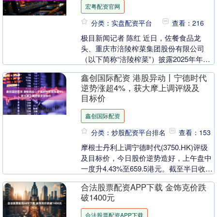
宏粤配资官网
分类：实盘配资平台
查看：216
极目新闻记者 陈红 近日，佐餐食品龙
头、重庆市涪陵榨菜集团股份有限公司
（以下简称“涪陵榨菜”）披露2025年年
报，公司全年实现营业收入24.32亿元，
鑫创国际配资 港股异动丨宁德时代
同比小幅增....
逆势涨超4%，获大摩上调评级及
目标价
鑫创国际配资
分类：炒股配资平台排名
查看：153
摩根士丹利上调宁德时代(3750.HK)评级
及目标价，今日股价逆势造好，上午盘中
一度升4.43%至659.5港元。截至半日收盘
涨2.61%报648港元。 摩根士....
合法股票配资APP下载 金饰克价跌
破1400元
合法股票配资APP下载