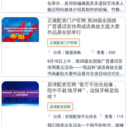
化举办，辰河棕编傩面具非遗技艺传承人
杨汉明向媒体介绍其制作的棕编、竹雕等
系列作品，并表示棕编傩面具非遗不出
正规配资门户官网 第28届全国推
售，他想做一个....
广普通话宣传周成语典故主题大赛
作品展在邯举行
正规配资门户官网
分类：隆盛策略
查看：202
9月16日上午，第28届全国推广普通话宣
传周重点活动——“燕赵杯”成语典故主题
书画篆刻大赛作品展河北省启动仪式在邯
郸市第一中学举行。 活动启动仪式现场。
原津配资官网 “客厅不挂先祖像，
启动仪....
院中不栽‘狼牙棒’”，这狼牙棒是指
啥？
原津配资官网
分类：炒股配资平台排名
查看：113
我们很幸运生活在一个和平的年代，能够